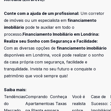
Conte com a ajuda de um profissional:
Um corretor
de imóveis ou um especialista em
financiamento
imobiliário
pode te auxiliar em todo o
processo.
Financiamento Imobiliário em Londrina:
Realize seu Sonho com Segurança e Facilidade:
Com as diversas opções de
financiamento imobiliário
disponíveis em Londrina, você pode realizar o sonho
da casa própria com segurança, facilidade e
tranquilidade. Invista no seu futuro e conquiste o
patrimônio que você sempre quis!
Saiba mais:
Tendências
Comprando
Conheça
Você é
Case de
do
Apartamento
as Taxas
realista
Sucesso:
Mercado
na Planta em
para
sobre
Imobiliária