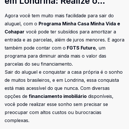
em Londrina: Realize o
Sonho da Casa Própria com
Agora você tem muito mais facilidade para sair do
Muito Mais Facilidade
aluguel, com o
Programa Minha Casa Minha Vida
e
Cohapar
você pode ter subsídios para amortizar a
entrada e as parcelas, além de juros menores. E agora
também pode contar com o
FGTS Futuro
, um
programa para diminuir ainda mais o valor das
parcelas do seu financiamento.
Sair do aluguel e conquistar a casa própria é o sonho
de muitos brasileiros, e em Londrina, essa conquista
está mais acessível do que nunca. Com diversas
opções de
financiamento imobiliário
disponíveis,
você pode realizar esse sonho sem precisar se
preocupar com altos custos ou burocracias
complexas.