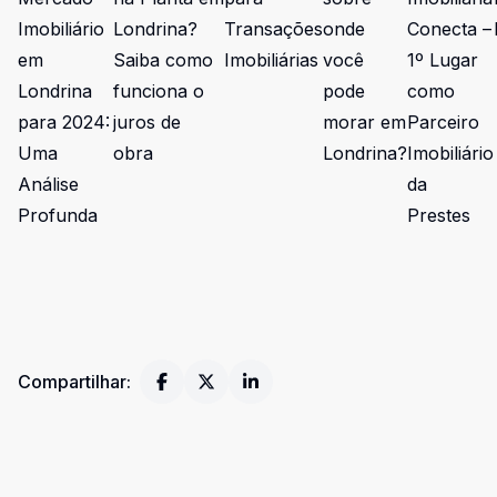
Imobiliário
Londrina?
Transações
onde
Conecta –
em
Saiba como
Imobiliárias
você
1º Lugar
Londrina
funciona o
pode
como
para 2024:
juros de
morar em
Parceiro
Uma
obra
Londrina?
Imobiliário
Análise
da
Profunda
Prestes
Compartilhar: