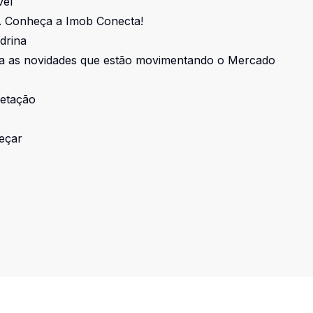
vel
o. Conheça a Imob Conecta!
drina
ça as novidades que estão movimentando o Mercado
fetação
meçar