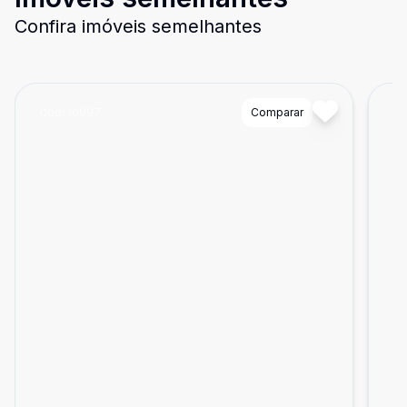
Confira imóveis semelhantes
Cód:
10997
Comparar
Có