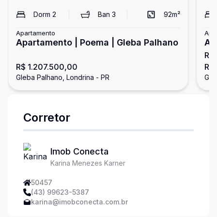
Dorm
2
Ban
3
92
m²
Apartamento
Apa
Apartamento | Poema | Gleba Palhano
Ap
R$
Pa
R$ 1.207.500,00
R$
Gleba Palhano, Londrina - PR
Gle
Corretor
Imob Conecta
Karina Menezes Karner
50457
(43) 99623-5387
karina@imobconecta.com.br