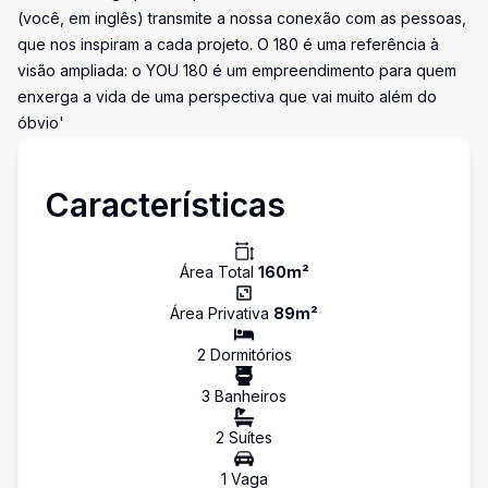
(você, em inglês) transmite a nossa conexão com as pessoas,
que nos inspiram a cada projeto. O 180 é uma referência à
visão ampliada: o YOU 180 é um empreendimento para quem
enxerga a vida de uma perspectiva que vai muito além do
óbvio'
Características
Área Total
160
m²
Área Privativa
89
m²
2
Dormitório
s
3
Banheiro
s
2
Suíte
s
1
Vaga