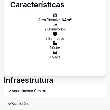
Características
Área Privativa
64
m²
2
Dormitório
s
2
Banheiro
s
1
Suíte
1
Vaga
Infraestrutura
Aquecimento Central
Bicicletário