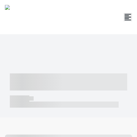
----- ----- -- ------ ---- ---- -- ----- -----
----- --- ------
----- -----
----- ----- -- ------ ---- ---- -- ----- ----- ----- --- ------