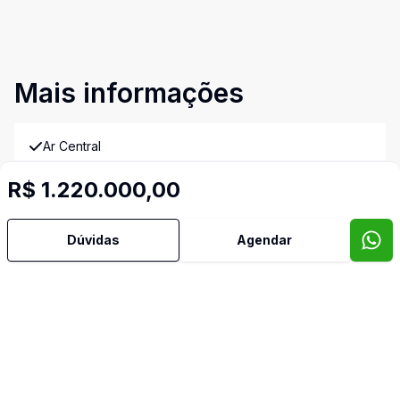
Mais informações
Ar Central
R$ 1.220.000,00
Ar Condicionado
Área de Serviço
Dúvidas
Agendar
Banheiro Social
Churrasqueira
Cozinha Americana