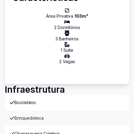
Área Privativa
103
m²
2
Dormitório
s
3
Banheiro
s
1
Suíte
2
Vaga
s
Infraestrutura
Bicicletário
Brinquedoteca
Churrasqueira Coletiva