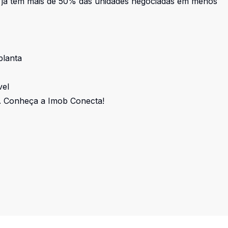
 já tem mais de 50% das unidades negociadas em menos
planta
vel
o. Conheça a Imob Conecta!