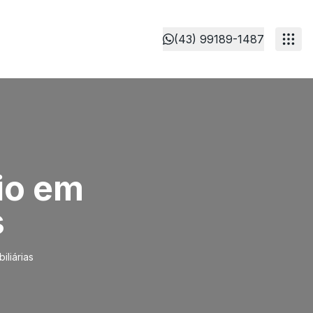
(43) 99189-1487
io em
s
liárias