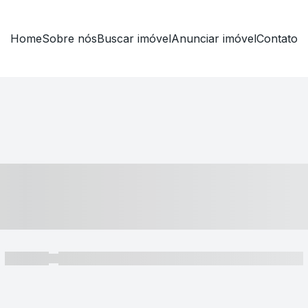
Home
Sobre nós
Buscar imóvel
Anunciar imóvel
Contato
----- ---- ---- -- ----
----- -----
----- ----- -- ------ ---- ---- -- ----- ----- ----- --- ------