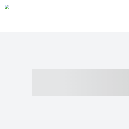
----- ----- -- -
- ------