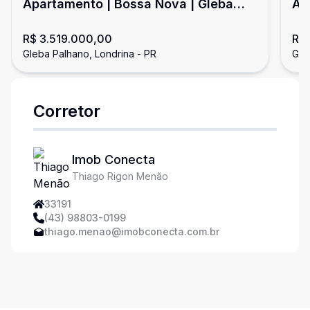
Apartamento | Bossa Nova | Gleba
Ap
Palhano
Pa
R$ 3.519.000,00
R$ 
Gleba Palhano, Londrina - PR
Gle
Corretor
Imob Conecta
Thiago Rigon Menão
33191
(43) 98803-0199
thiago.menao@imobconecta.com.br