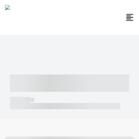
----- ----- -- ------ ---- ---- -- ----- -----
----- --- ------
----- -----
----- ----- -- ------ ---- ---- -- ----- ----- ----- --- ------