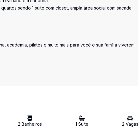
ba Palhano em Londrina.
3 quartos sendo 1 suíte com closet, ampla área social com sacada
a, academia, pilates e muito mais para você e sua família viverem
2
Banheiro
s
1
Suíte
2
Vaga