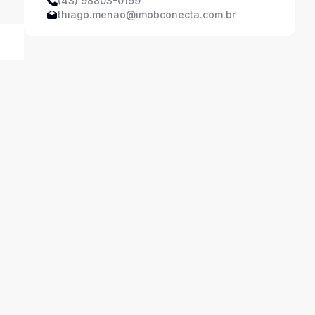
(43) 98803-0199
thiago.menao@imobconecta.com.br