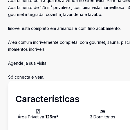
Apartamento com 3 quartos a venda no Greenwich Park na Gle
Apartamento de 125 m² privativo , com uma vista maravilhosa , 
gourmet integrada, cozinha, lavanderia e lavabo.
Imóvel está completo em armários e com fino acabamento.
Área comum incrivelmente completa, com gourmet, sauna, piscin
momentos incríveis.
Agende já sua visita
Só conecta e vem.
Características
Área Privativa
125
m²
3
Dormitório
s