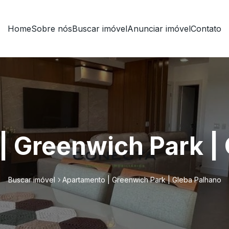
Home
Sobre nós
Buscar imóvel
Anunciar imóvel
Contato
 Greenwich Park |
Buscar imóvel
Apartamento | Greenwich Park | Gleba Palhano