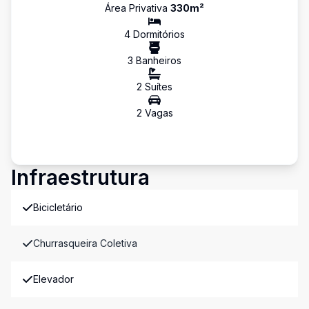
Área Privativa
330
m²
4
Dormitório
s
3
Banheiro
s
2
Suíte
s
2
Vaga
s
Infraestrutura
Bicicletário
Churrasqueira Coletiva
Elevador