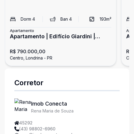
Dorm
4
Ban
4
193
m²
Apartamento
Apa
Apartamento | Edifício Giardini |
Ap
Centro
R$ 790.000,00
R$
Centro, Londrina - PR
Cen
Corretor
Imob Conecta
Rena Maria de Souza
45292
(43) 98802-6960