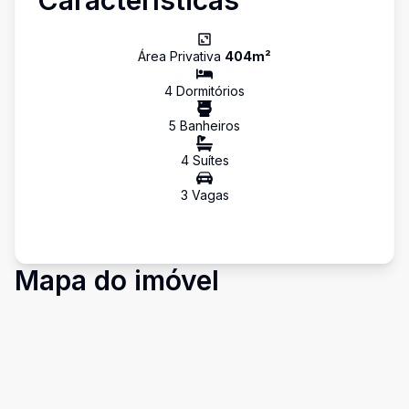
Características
Área Privativa
404
m²
4
Dormitório
s
5
Banheiro
s
4
Suíte
s
3
Vaga
s
Mapa do imóvel