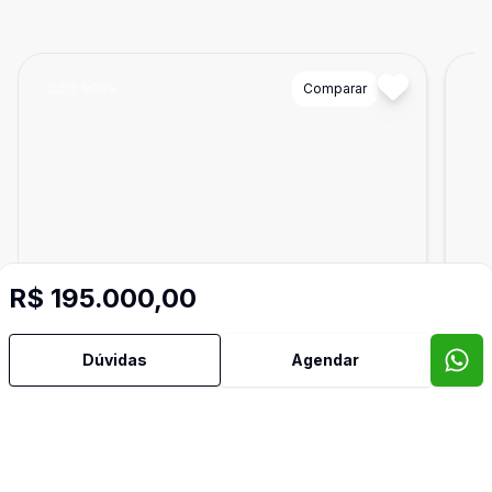
Cód:
9909
Comparar
Có
R$ 195.000,00
Dúvidas
Agendar
300
m²