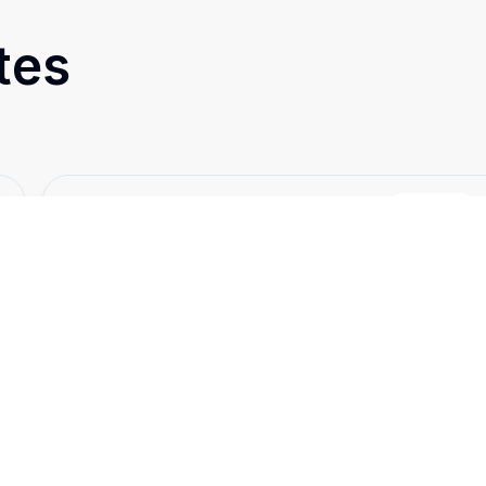
tes
Cód:
5949
Comparar