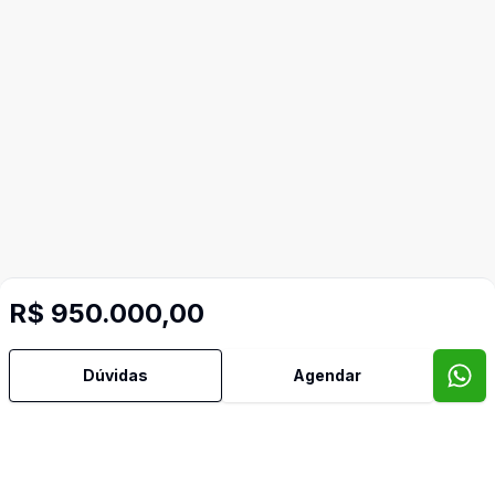
R$ 950.000,00
Video do imóvel
Imóveis semelhantes
Dúvidas
Agendar
Confira imóveis semelhantes