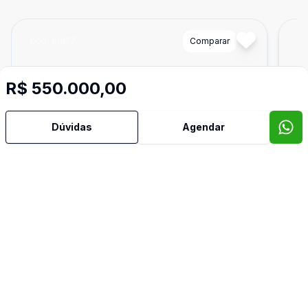
Cód:
10657
Comparar
Có
R$ 550.000,00
Dúvidas
Agendar
2453
m²