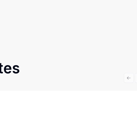
tes
Prev
Cód:
10657
Comparar