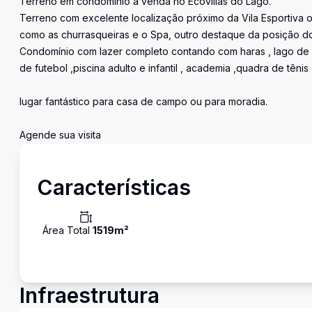
Terreno em condomínio a venda no Ecovillas do Lago.
Terreno com excelente localização próximo da Vila Esportiva 
como as churrasqueiras e o Spa, outro destaque da posição do 
Condomínio com lazer completo contando com haras , lago de p
de futebol ,piscina adulto e infantil , academia ,quadra de tênis
lugar fantástico para casa de campo ou para moradia.
Agende sua visita
Características
Área Total
1519
m²
Infraestrutura