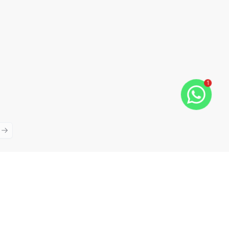
1
ious slide
Next slide
Cód:
5921
Comparar