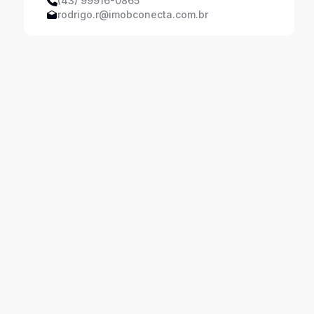
(43) 99916-0865
rodrigo.r@imobconecta.com.br