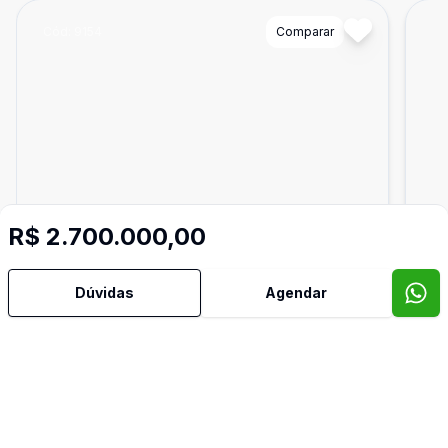
Cód:
9154
Comparar
Có
R$ 2.700.000,00
Dúvidas
Agendar
Ban
1
32
m²
Salas/Conjuntos
Sal
Sala Comercial | Palhano Business |
Sa