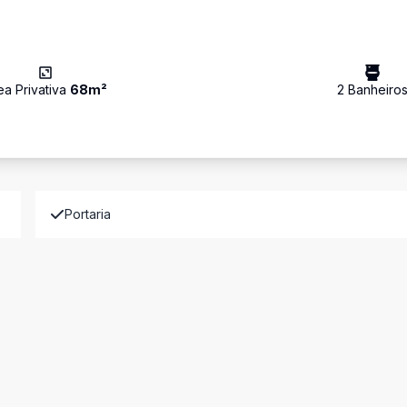
ea Privativa
68
m²
2
Banheiro
Portaria