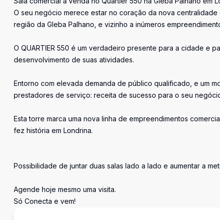
Sala comercial a venda no Quartier 550 na Gleba Palhano em L
O seu negócio merece estar no coração da nova centralidade d
região da Gleba Palhano, e vizinho a inúmeros empreendimento
O QUARTIER 550 é um verdadeiro presente para a cidade e para
desenvolvimento de suas atividades.
Entorno com elevada demanda de público qualificado, e um mo
prestadores de serviço: receita de sucesso para o seu negóci
Esta torre marca uma nova linha de empreendimentos comerciai
fez história em Londrina.
Possibilidade de juntar duas salas lado a lado e aumentar a me
Agende hoje mesmo uma visita.
Só Conecta e vem!