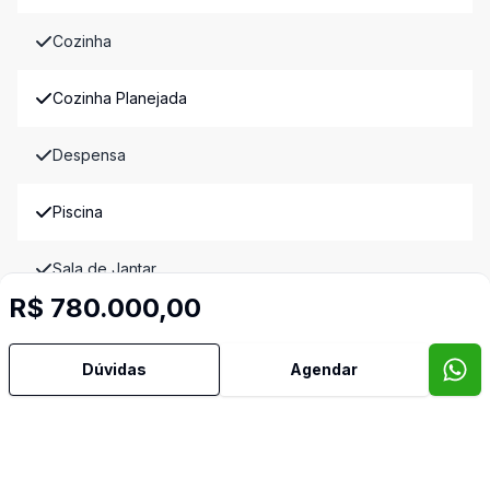
Cozinha
Cozinha Planejada
Despensa
Piscina
Sala de Jantar
R$ 780.000,00
Video do imóvel
Imóveis semelhantes
Dúvidas
Agendar
Confira imóveis semelhantes