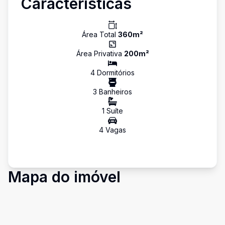
Características
Área Total
360
m²
Área Privativa
200
m²
4
Dormitório
s
3
Banheiro
s
1
Suíte
4
Vaga
s
Mapa do imóvel