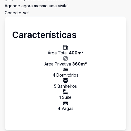
Agende agora mesmo uma visita!
Conecte-se!
Características
Área Total
400
m²
Área Privativa
360
m²
4
Dormitório
s
5
Banheiro
s
1
Suíte
4
Vaga
s