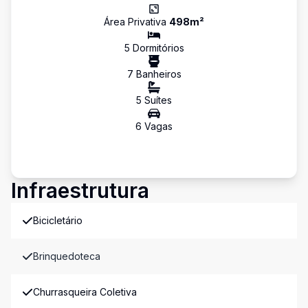
Área Privativa
498
m²
5
Dormitório
s
7
Banheiro
s
5
Suíte
s
6
Vaga
s
Infraestrutura
Bicicletário
Brinquedoteca
Churrasqueira Coletiva