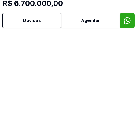
R$ 6.700.000,00
Mais informações
Dúvidas
Agendar
Água Quente
Ar Condicionado
Área de Serviço
Armários Embutidos
Banheiro Social
Churrasqueira
Cozinha Planejada