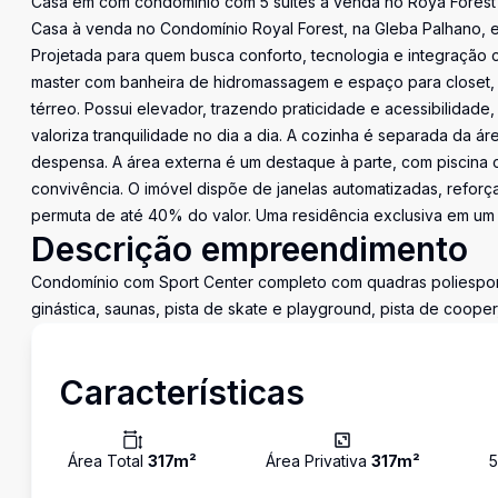
Casa em com condomínio com 5 suítes a venda no Roya Forest
Casa à venda no Condomínio Royal Forest, na Gleba Palhano, 
Projetada para quem busca conforto, tecnologia e integração c
master com banheira de hidromassagem e espaço para closet, 
térreo. Possui elevador, trazendo praticidade e acessibilidade
valoriza tranquilidade no dia a dia. A cozinha é separada da á
despensa. A área externa é um destaque à parte, com piscina
convivência. O imóvel dispõe de janelas automatizadas, reforç
permuta de até 40% do valor. Uma residência exclusiva em um
Descrição empreendimento
Condomínio com Sport Center completo com quadras poliesporti
ginástica, saunas, pista de skate e playground, pista de cooper,
Características
Área Total
317
m²
Área Privativa
317
m²
5