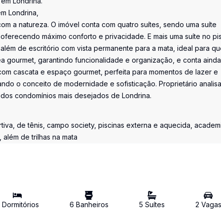
 em Londrina.
em Londrina,
om a natureza. O imóvel conta com quatro suítes, sendo uma suíte
oferecendo máximo conforto e privacidade. E mais uma suíte no pi
, além de escritório com vista permanente para a mata, ideal para q
rea gourmet, garantindo funcionalidade e organização, e conta aind
 com cascata e espaço gourmet, perfeita para momentos de lazer e
ando o conceito de modernidade e sofisticação. Proprietário analis
 dos condomínios mais desejados de Londrina.
va, de tênis, campo society, piscinas externa e aquecida, academ
 além de trilhas na mata
Dormitório
s
6
Banheiro
s
5
Suíte
s
2
Vaga