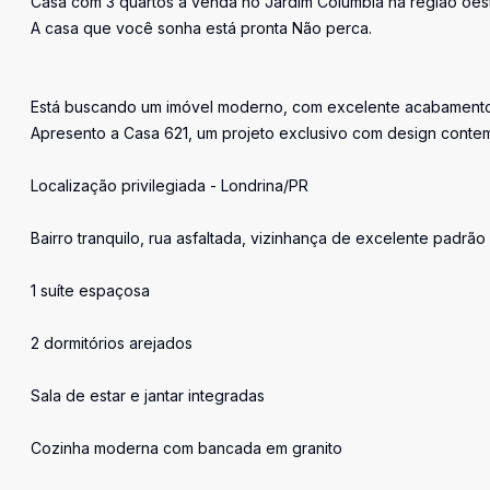
Casa com 3 quartos a venda no Jardim Columbia na região oest
A casa que você sonha está pronta Não perca.
Está buscando um imóvel moderno, com excelente acabamento 
Apresento a Casa 621, um projeto exclusivo com design conte
Localização privilegiada - Londrina/PR
Bairro tranquilo, rua asfaltada, vizinhança de excelente padrã
1 suíte espaçosa
2 dormitórios arejados
Sala de estar e jantar integradas
Cozinha moderna com bancada em granito