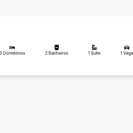
3
Dormitório
s
2
Banheiro
s
1
Suíte
1
Vag