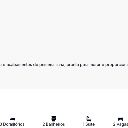
 e acabamentos de primeira linha, pronta para morar e proporcion
3
Dormitório
s
2
Banheiro
s
1
Suíte
2
Vaga