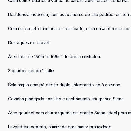
Casa com 3 quartos a venda no Jardim Columbia em Londrina.
Residência moderna, com acabamento de alto padrão, em terre
Com um projeto funcional e sofisticado, essa casa oferece conf
Destaques do imóvel:
Área total de 150m² e 106m² de área construída
3 quartos, sendo 1 suíte
Sala ampla com pé direito duplo, integrando-se à cozinha
Cozinha planejada com ilha e acabamento em granito Siena
Área gourmet com churrasqueira em granito Siena, ideal para 
Lavanderia coberta, otimizada para maior praticidade