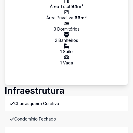
Área Total
94
m²
Área Privativa
66
m²
3
Dormitório
s
2
Banheiro
s
1
Suíte
1
Vaga
Infraestrutura
Churrasqueira Coletiva
Condomínio Fechado