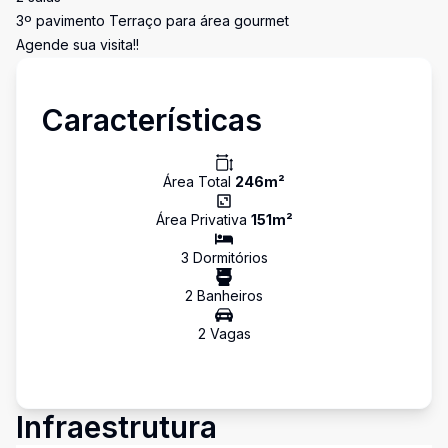
3º pavimento Terraço para área gourmet
Agende sua visita!!
Características
Área Total
246
m²
Área Privativa
151
m²
3
Dormitório
s
2
Banheiro
s
2
Vaga
s
Infraestrutura