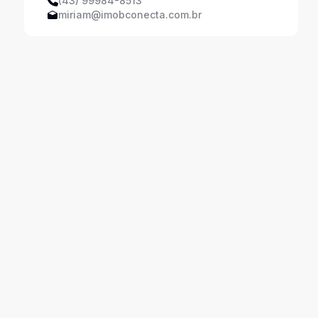
(43) 99984-8513
miriam@imobconecta.com.br