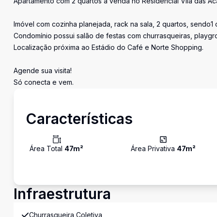
Apartamento com 2 quartos à venda no Residencial Vila das Acá
Imóvel com cozinha planejada, rack na sala, 2 quartos, sendo1 
Condomínio possui salão de festas com churrasqueiras, playgr
Localização próxima ao Estádio do Café e Norte Shopping.
Agende sua visita!
Só conecta e vem.
Características
Área Total
47
m²
Área Privativa
47
m²
Infraestrutura
Churrasqueira Coletiva