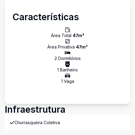
Características
Área Total
47
m²
Área Privativa
47
m²
2
Dormitório
s
1
Banheiro
1
Vaga
Infraestrutura
Churrasqueira Coletiva