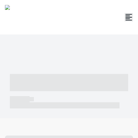
----- ----- -- ------ ---- ---- -- ----- -----
----- --- ------
----- -----
----- ----- -- ------ ---- ---- -- ----- ----- ----- --- ------