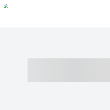
----- ----- -- -
- ------