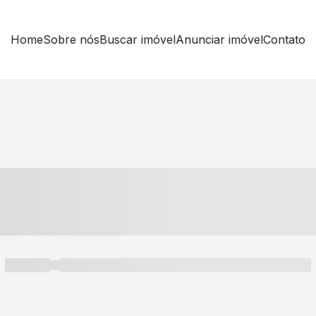
Home
Sobre nós
Buscar imóvel
Anunciar imóvel
Contato
----- ---- ---- -- ----
----- -----
----- ----- -- ------ ---- ---- -- ----- ----- ----- --- ------