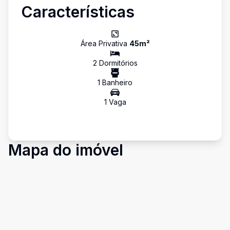
Características
Área Privativa
45
m²
2
Dormitório
s
1
Banheiro
1
Vaga
Mapa do imóvel