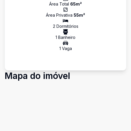
Área Total
65
m²
Área Privativa
55
m²
2
Dormitório
s
1
Banheiro
1
Vaga
Mapa do imóvel