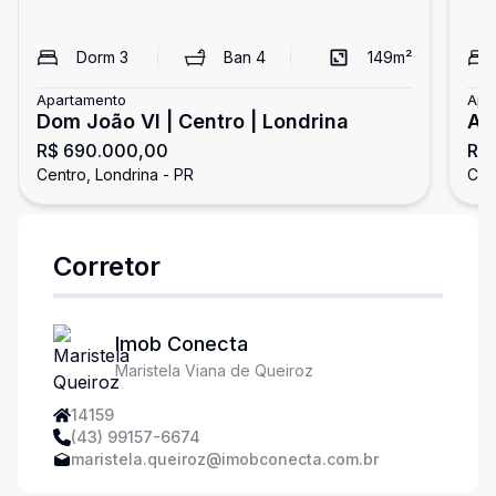
Dorm
3
Ban
4
149
m²
Apartamento
Apa
Dom João VI | Centro | Londrina
Ap
R$ 690.000,00
R$
Ce
Centro, Londrina - PR
Cen
Corretor
Imob Conecta
Maristela Viana de Queiroz
14159
(43) 99157-6674
maristela.queiroz@imobconecta.com.br