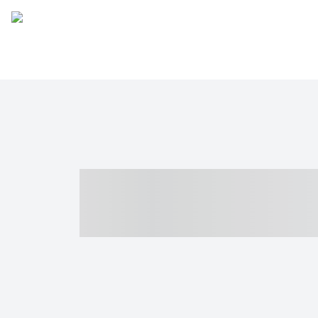
----- ----- -- -
- ------