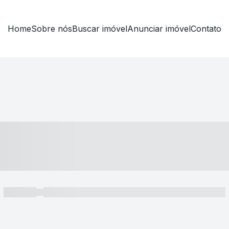
Home
Sobre nós
Buscar imóvel
Anunciar imóvel
Contato
----- ---- ---- -- ----
----- -----
----- ----- -- ------ ---- ---- -- ----- ----- ----- --- ------