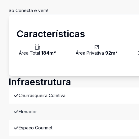
Só Conecta e vem!
Características
Área Total
184
m²
Área Privativa
92
m²
Infraestrutura
Churrasqueira Coletiva
Elevador
Espaco Gourmet