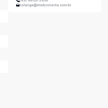
(43) 99153-2456
solange@imobconecta.com.br