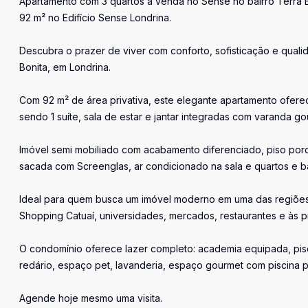
Apartamento com 3 quartos à venda no Sense no bairro Terra B
92 m² no Edifício Sense Londrina.
Descubra o prazer de viver com conforto, sofisticação e qualid
Bonita, em Londrina.
Com 92 m² de área privativa, este elegante apartamento ofere
sendo 1 suíte, sala de estar e jantar integradas com varanda g
Imóvel semi mobiliado com acabamento diferenciado, piso por
sacada com Screenglas, ar condicionado na sala e quartos e 
Ideal para quem busca um imóvel moderno em uma das regiões 
Shopping Catuaí, universidades, mercados, restaurantes e às pri
O condomínio oferece lazer completo: academia equipada, piscin
redário, espaço pet, lavanderia, espaço gourmet com piscina p
Agende hoje mesmo uma visita.