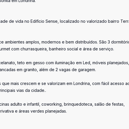
onita em Londrina.
ade de vida no Edifício Sense, localizado no valorizado bairro Terr
ce ambientes amplos, modernos e bem distribuídos. São 3 dormitóri
ourmet com churrasqueira, banheiro social e área de serviço.
celanato, teto em gesso com iluminação em Led, móveis planejados
bancadas em granito, além de 2 vagas de garagem.
que mais crescem e se valorizam em Londrina, com fácil acesso a
ncipais vias da cidade..
as adulto e infantil, coworking, brinquedoteca, salão de festas,
rivativa e áreas verdes planejadas.