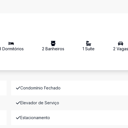
3
Dormitório
s
2
Banheiro
s
1
Suíte
2
Vaga
Condomínio Fechado
Elevador de Serviço
Estacionamento