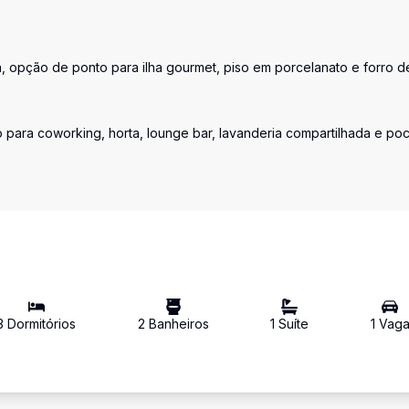
a, opção de ponto para ilha gourmet, piso em porcelanato e forro d
para coworking, horta, lounge bar, lavanderia compartilhada e po
3
Dormitório
s
2
Banheiro
s
1
Suíte
1
Vag