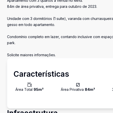
Apartamento com 3 quartos a venda no Mind.
84m de área privativa, entrega para outubro de 2023.
Unidade com 3 dormitórios (1 suíte), varanda com churrasqueir
gesso em todo apartamento.
Condomínio completo em lazer, contando inclusive com espaço 
park.
Solicite maiores informações.
Características
Área Total
95
m²
Área Privativa
84
m²