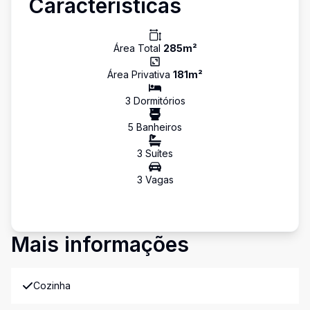
Características
Área Total
285
m²
Área Privativa
181
m²
3
Dormitório
s
5
Banheiro
s
3
Suíte
s
3
Vaga
s
Mais informações
Cozinha