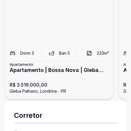
Dorm
3
Ban
5
233
m²
Apartamento
Apa
Apartamento | Bossa Nova | Gleba
Ap
Palhano
Pa
R$ 3.519.000,00
R$ 
Gleba Palhano, Londrina - PR
Gle
Corretor