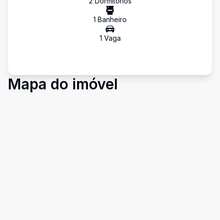
2
Dormitório
s
1
Banheiro
1
Vaga
Mapa do imóvel