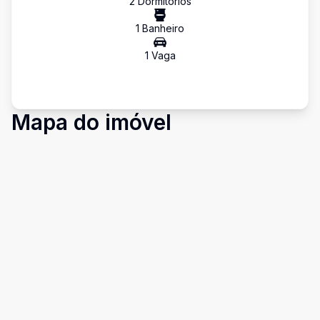
2
Dormitório
s
1
Banheiro
1
Vaga
Mapa do imóvel