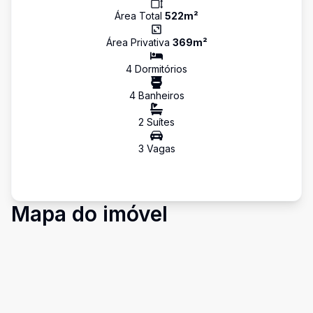
Área Total
522
m²
Área Privativa
369
m²
4
Dormitório
s
4
Banheiro
s
2
Suíte
s
3
Vaga
s
Mapa do imóvel