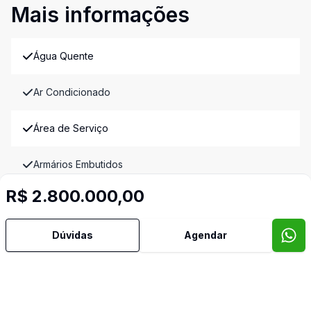
Mais informações
Água Quente
Ar Condicionado
Área de Serviço
Armários Embutidos
R$ 2.800.000,00
Banheiro Social
Dúvidas
Agendar
Churrasqueira
Cozinha Americana
Cozinha Planejada