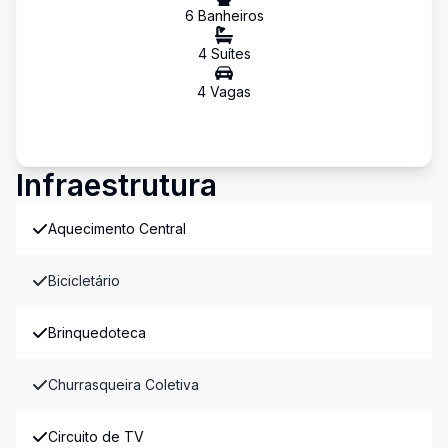
6
Banheiro
s
4
Suíte
s
4
Vaga
s
Infraestrutura
Aquecimento Central
Bicicletário
Brinquedoteca
Churrasqueira Coletiva
Circuito de TV