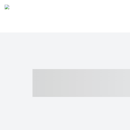
----- ----- -- -
- ------