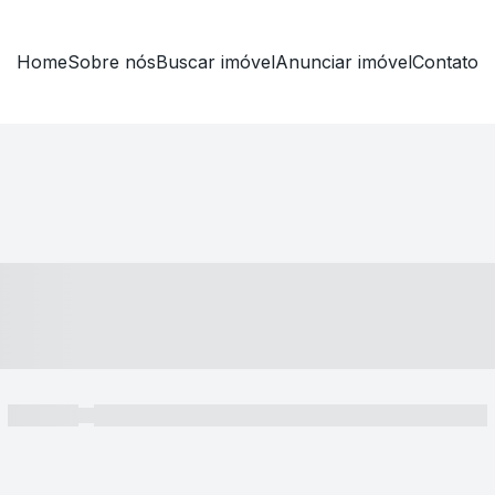
Home
Sobre nós
Buscar imóvel
Anunciar imóvel
Contato
----- ---- ---- -- ----
----- -----
----- ----- -- ------ ---- ---- -- ----- ----- ----- --- ------