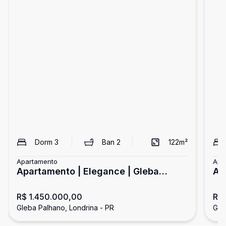
Dorm
3
Ban
2
122
m²
Apartamento
Apa
Apartamento | Elegance | Gleba
Ap
Palhano
R$ 1.450.000,00
R$
Gleba Palhano, Londrina - PR
Gle