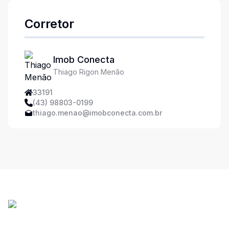
Corretor
Imob Conecta
Thiago Rigon Menão
33191
(43) 98803-0199
thiago.menao@imobconecta.com.br