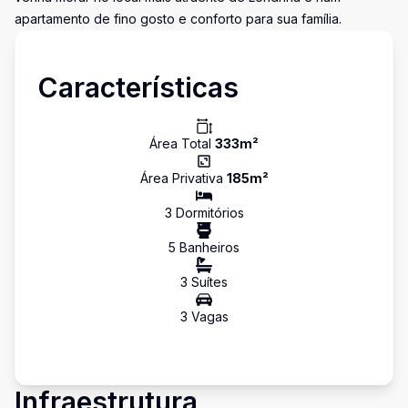
apartamento de fino gosto e conforto para sua família.
Características
Área Total
333
m²
Área Privativa
185
m²
3
Dormitório
s
5
Banheiro
s
3
Suíte
s
3
Vaga
s
Infraestrutura