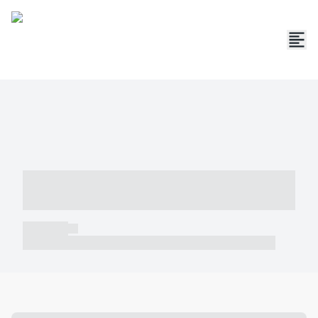
----- ----- -- ------ ---- ---- -- ----- -----
----- --- ------
----- -----
----- ----- -- ------ ---- ---- -- ----- ----- ----- --- ------