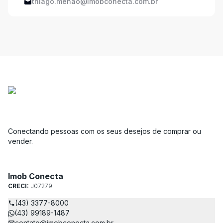
thiago.menao@imobconecta.com.br
Conectando pessoas com os seus desejos de comprar ou
vender.
Imob Conecta
CRECI:
J07279
(43) 3377-8000
(43) 99189-1487
contato@imobconecta.com.br