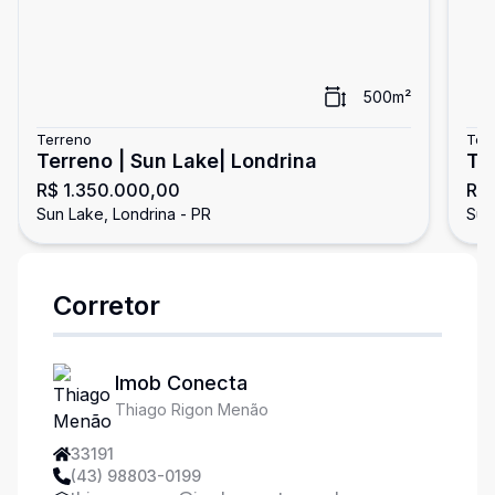
500
m²
Terreno
Ter
Terreno | Sun Lake| Londrina
Te
R$ 1.350.000,00
R$ 
Sun Lake, Londrina - PR
Sun
Corretor
Imob Conecta
Thiago Rigon Menão
33191
(43) 98803-0199