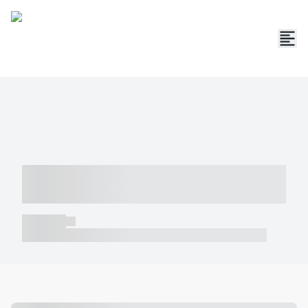
----- ----- -- ------ ---- ---- -- ----- -----
----- --- ------
----- -----
----- ----- -- ------ ---- ---- -- ----- ----- ----- --- ------