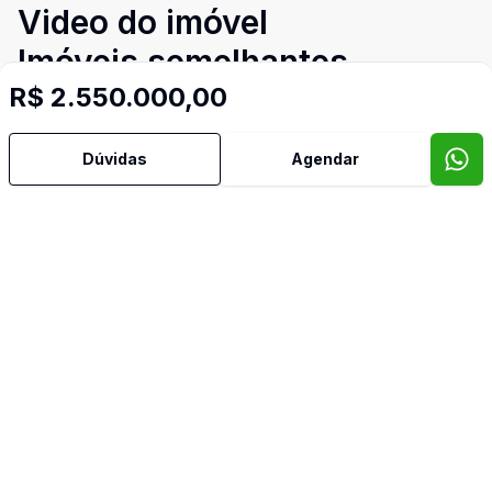
Video do imóvel
Imóveis semelhantes
R$ 2.550.000,00
Confira imóveis semelhantes
Dúvidas
Agendar
Cód:
8019
Comparar
Có